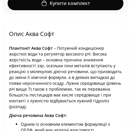
Купити комплект
Опис Аква Софт
Плантоніт Аква Софт
– Потужний кондиціонер
жорсткої води та регулятор високого pН. Висока
жорсткість води – основна причина зниження
ефективності ззр, оскільки іони металів вступають у
реакцію з молекулою діючої речовини, що призводить
до зміни її хімічної формули, а в деяких випадках до
появи нерозчинного осаду. Лужне середовище (рівень
рН вище 7) також є проблемою, так як переважна
більшість пестицидів має кисле середовище і при
контакті з лужністю відбувається лужний гідроліз
(розпад).
Діюча речовина Аква Софт:
Одним із основним елементом формуляції є
ОЕДФ, який має хелатні властивості.