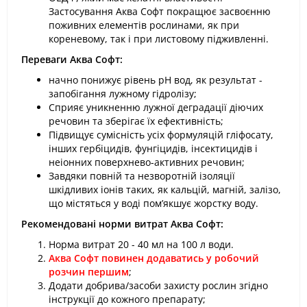
Застосування Аква Софт покращює засвоєнню
поживних елементів рослинами, як при
кореневому, так і при листовому підживленні.
Переваги Аква Софт:
начно понижує рівень pH вод, як результат -
запобігання лужному гідролізу;
Сприяє уникненню лужної деградації діючих
речовин та зберігає їх ефективність;
Підвищує сумісність усіх формуляцій гліфосату,
інших гербіцидів, фунгіцидів, інсектицидів і
неіонних поверхнево-активних речовин;
Завдяки повній та незворотній ізоляції
шкідливих іонів таких, як кальцій, магній, залізо,
що містяться у воді пом’якшує жорстку воду.
Рекомендовані норми витрат Аква Софт:
Норма витрат 20 - 40 мл на 100 л води.
Аква Софт повинен додаватись у робочий
розчин першим
;
Додати добрива/засоби захисту рослин згідно
інструкції до кожного препарату;