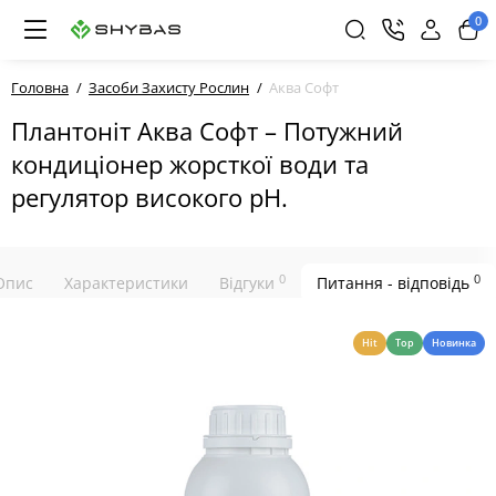
0
Головна
Засоби Захисту Рослин
Аква Софт
Плантоніт Аква Софт – Потужний
кондиціонер жорсткої води та
регулятор високого pН.
0
0
Опис
Характеристики
Відгуки
Питання - відповідь
Hit
Top
Новинка