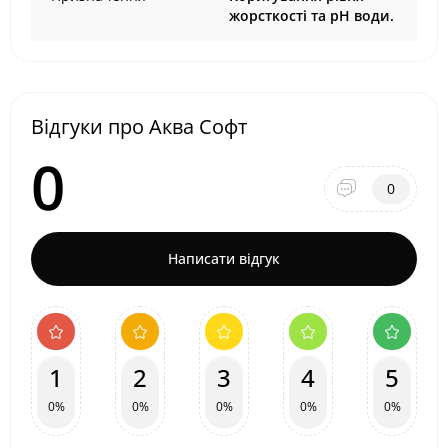
жорсткості та рН води.
Відгуки про Аква Софт
0
0
Написати відгук
1
2
3
4
5
0%
0%
0%
0%
0%