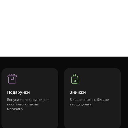
Подарунки
Знижки
Бонуси та подарунки для
Більше знижок, більше
постійних клієнтів
заощаджень!
магазину