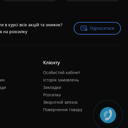
и в курсі всіх акцій та знижок?
Підписатися
Підписатися
я на розсилку
Клієнту
Особистий кабінет
лин
Історія замовлень
ади
Закладки
Розсилка
Зворотній зв’язок
Повернення товару