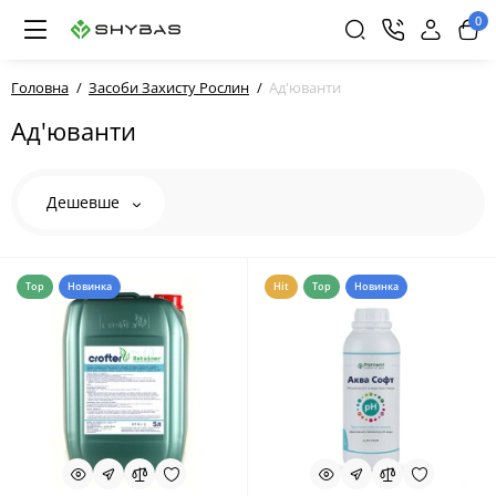
0
Головна
Засоби Захисту Рослин
Ад'юванти
Ад'юванти
Дешевше
Top
Новинка
Hit
Top
Новинка