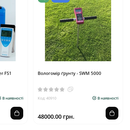
r FS1
Вологомір ґрунту - SWM 5000
В наявності
Код: 40910
В наявності
48000.00 грн.