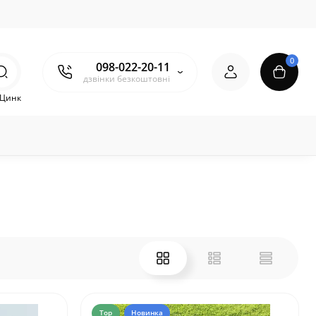
0
098-022-20-11
дзвінки безкоштовні
Цинк
Top
Новинка