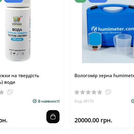
ужки на твердість
Вологомір зерна humimete
ь) води
В наявності
Код: 49170
рн.
20000.00 грн.