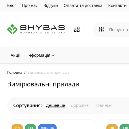
Блог
Про нас
Відгуки
Оплата та доставка
Контакти
Акції
Інформація
Головна
Вимірювальні прилади
Вимірювальні прилади
Сортування:
Дешевше
Дорожче
Новинки
Hit
Top
Новинка
Hit
Top