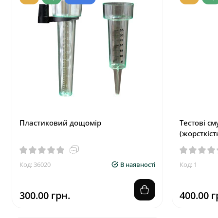
Пластиковий дощомір
Тестові см
(жорсткіст
Код: 36020
В наявності
Код: 1
300.00 грн.
400.00 г